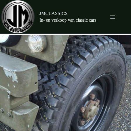
Ga
naar
de
JMCLASSICS
inhoud
In- en verkoop van classic cars