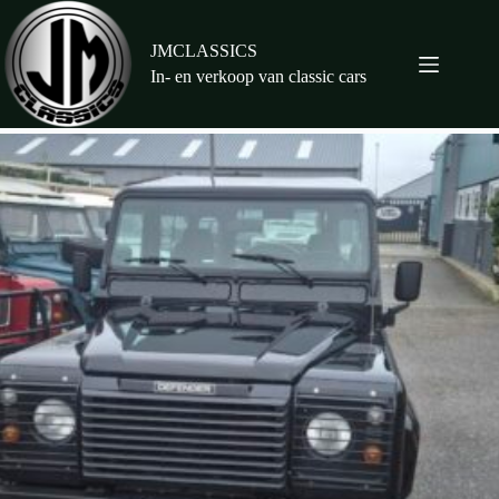
Ga
naar
de
JMCLASSICS
inhoud
In- en verkoop van classic cars