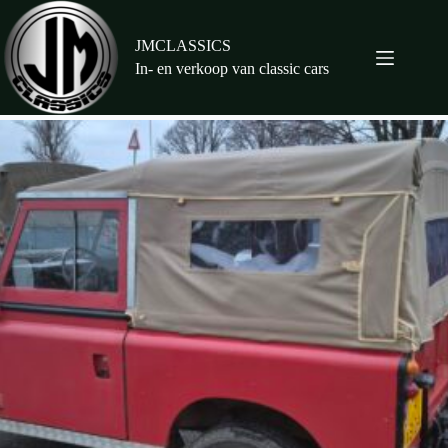
Ga
naar
de
JMCLASSICS
inhoud
In- en verkoop van classic cars