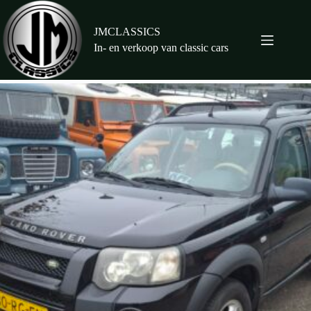
Ga
naar
de
JMCLASSICS
inhoud
In- en verkoop van classic cars