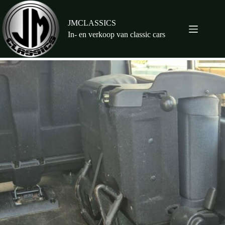
Ga
naar
de
JMCLASSICS
inhoud
In- en verkoop van classic cars