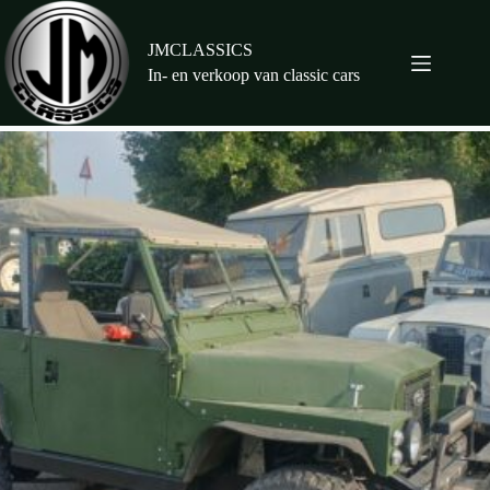
Ga
naar
de
JMCLASSICS
inhoud
In- en verkoop van classic cars