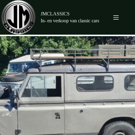
Ga
naar
de
JMCLASSICS
inhoud
In- en verkoop van classic cars