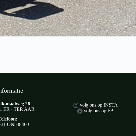
nformatie
tkanaalweg 26
volg ons op INSTA
1 ER - TER AAR
volg ons op FB
Telefoon:
+31 639538460