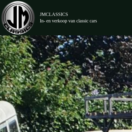
Ga
naar
de
JMCLASSICS
inhoud
In- en verkoop van classic cars