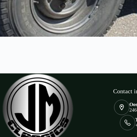
Contact i
Oos
246