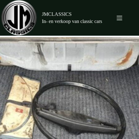
Ga
naar
de
JMCLASSICS
inhoud
In- en verkoop van classic cars