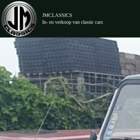
Ga
naar
de
JMCLASSICS
inhoud
In- en verkoop van classic cars