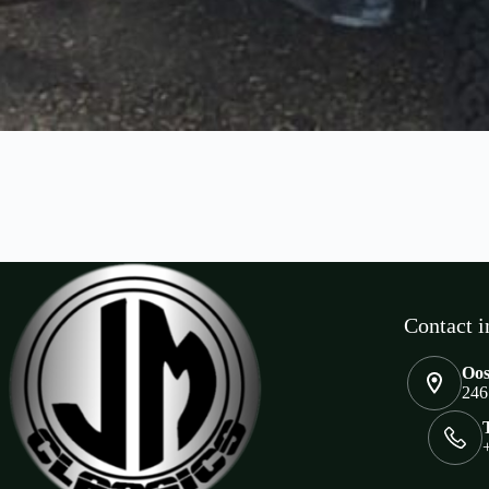
Contact i
Oos
246