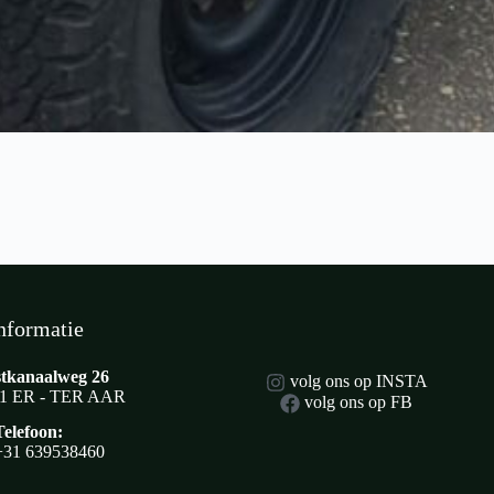
nformatie
tkanaalweg 26
volg ons op INSTA
1 ER - TER AAR
volg ons op FB
Telefoon:
+31 639538460