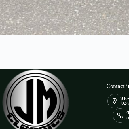
Contact i
Oos
246