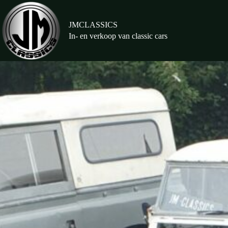
Ga
naar
de
JMCLASSICS
inhoud
In- en verkoop van classic cars