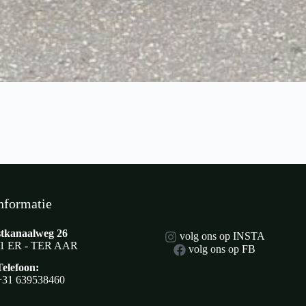
nformatie
tkanaalweg 26
volg ons op INSTA
1 ER - TER AAR
volg ons op FB
Telefoon:
+31 639538460