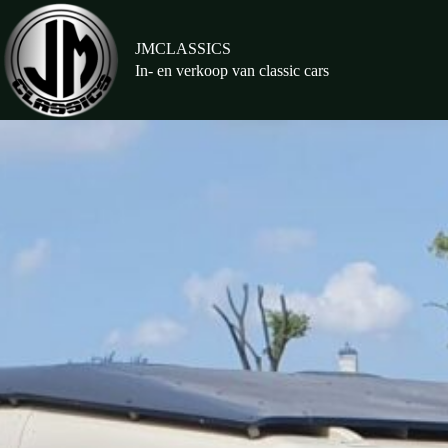
Ga
naar
de
JMCLASSICS
inhoud
In- en verkoop van classic cars