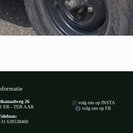
nformatie
tkanaalweg 26
volg ons op INSTA
1 ER - TER AAR
volg ons op FB
Telefoon:
+31 639538460