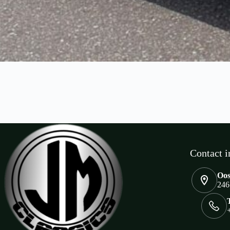
Contact i
Oos
246