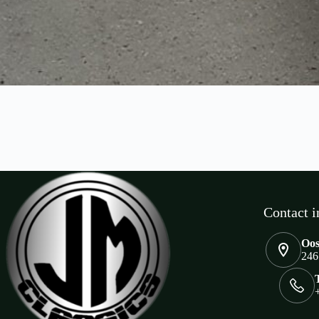
Contact i
Oos
246