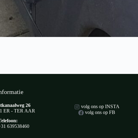
nformatie
tkanaalweg 26
volg ons op INSTA
1 ER - TER AAR
volg ons op FB
Telefoon:
+31 639538460