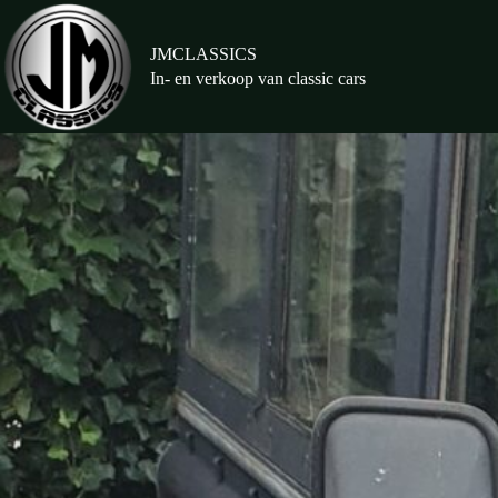
Ga
naar
de
JMCLASSICS
inhoud
In- en verkoop van classic cars