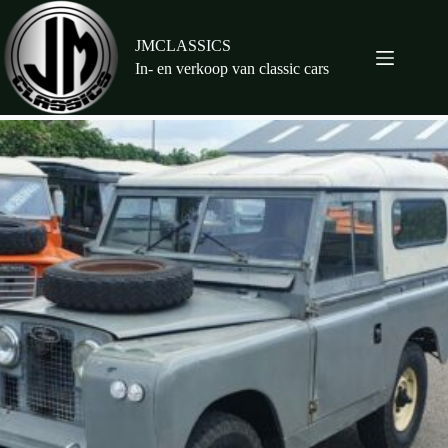
Ga
naar
de
JMCLASSICS
inhoud
In- en verkoop van classic cars