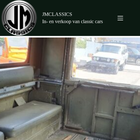
Ga
naar
de
JMCLASSICS
inhoud
In- en verkoop van classic cars