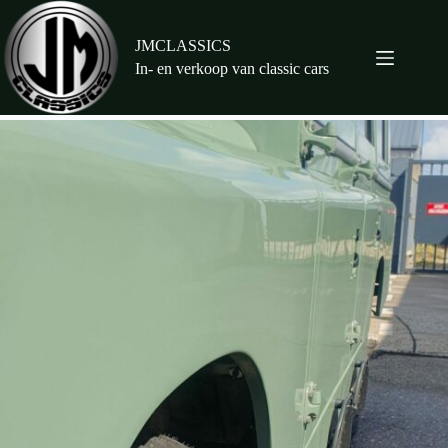
Ga
naar
de
JMCLASSICS
inhoud
In- en verkoop van classic cars