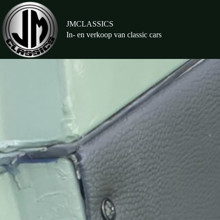
Ga
naar
de
JMCLASSICS
inhoud
In- en verkoop van classic cars