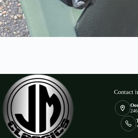
Contact i
Oos
246