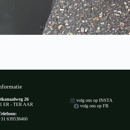
nformatie
tkanaalweg 26
volg ons op INSTA
1 ER - TER AAR
volg ons op FB
Telefoon:
+31 639538460