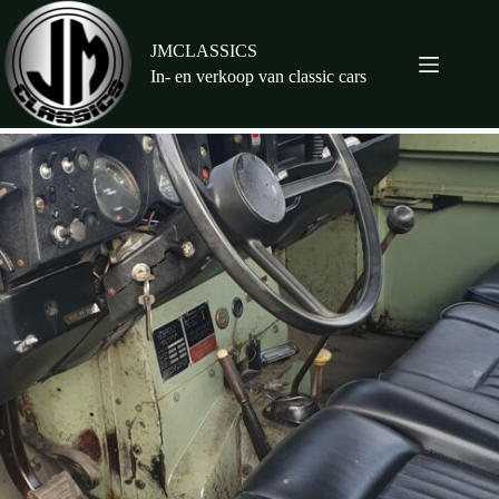
Ga
naar
de
JMCLASSICS
inhoud
In- en verkoop van classic cars