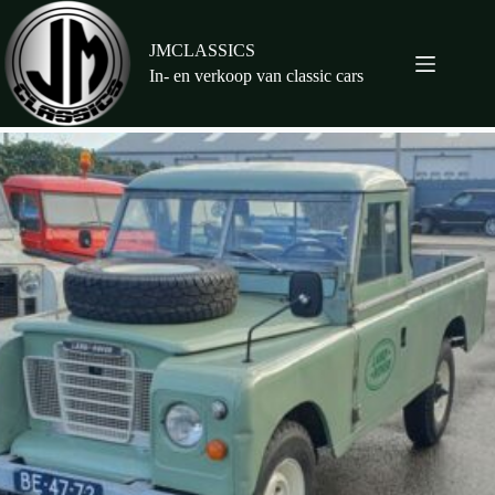
Ga
naar
de
JMCLASSICS
inhoud
In- en verkoop van classic cars