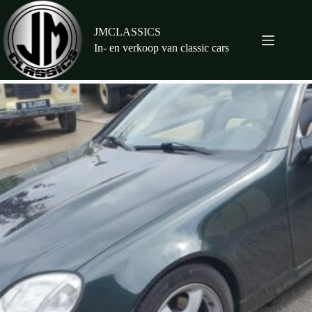
Ga
naar
de
JMCLASSICS
inhoud
In- en verkoop van classic cars