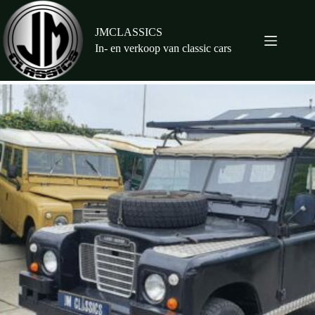
Ga
naar
de
JMCLASSICS
inhoud
In- en verkoop van classic cars