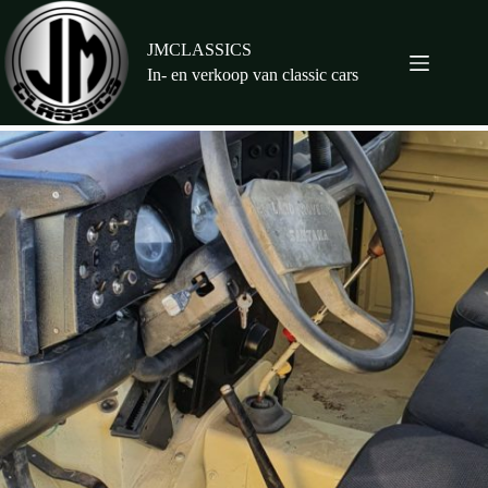
Ga
naar
de
JMCLASSICS
inhoud
In- en verkoop van classic cars