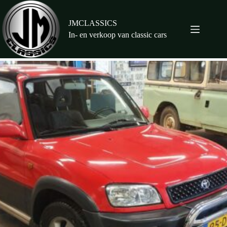
Ga
naar
de
JMCLASSICS
inhoud
In- en verkoop van classic cars