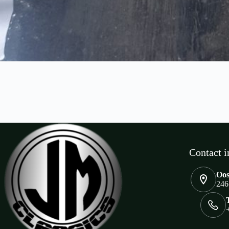
Contact i
Oos
246