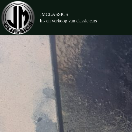
Ga
naar
de
JMCLASSICS
inhoud
In- en verkoop van classic cars