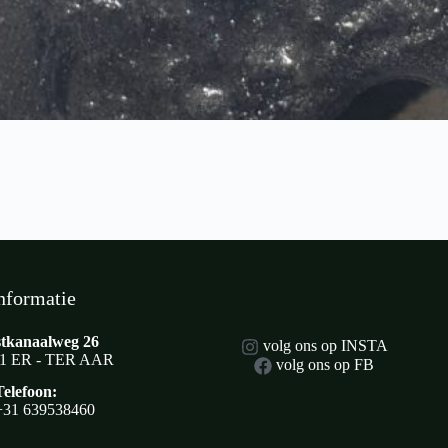
nformatie
tkanaalweg 26
volg ons op INSTA
1 ER - TER AAR
volg ons op FB
Telefoon:
+31 639538460