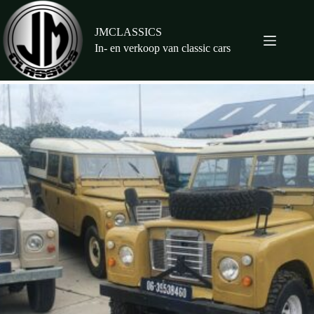
Ga
naar
de
JMCLASSICS
inhoud
In- en verkoop van classic cars