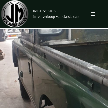
Ga
naar
de
JMCLASSICS
inhoud
In- en verkoop van classic cars