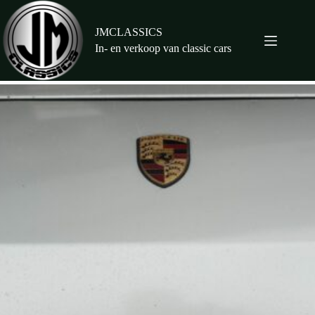
Ga
naar
de
JMCLASSICS
inhoud
In- en verkoop van classic cars