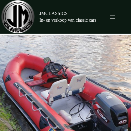
Ga
naar
de
JMCLASSICS
inhoud
In- en verkoop van classic cars