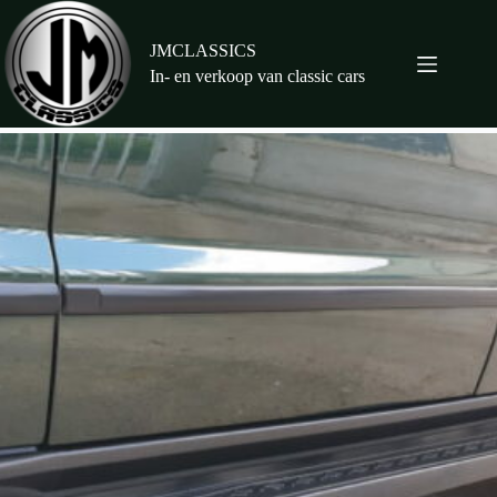
Ga
naar
de
JMCLASSICS
inhoud
In- en verkoop van classic cars