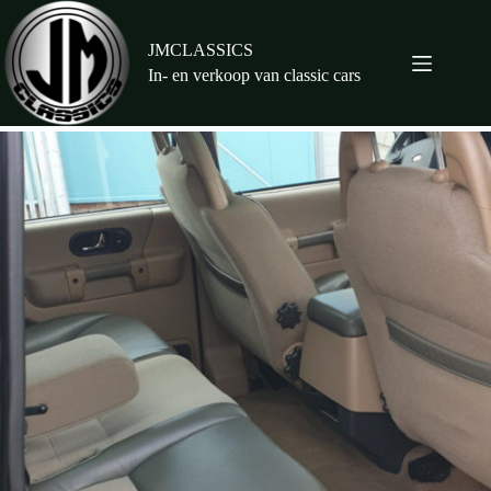
Ga
naar
de
JMCLASSICS
inhoud
In- en verkoop van classic cars