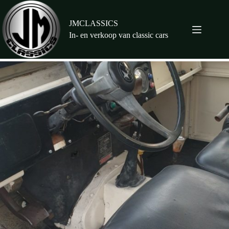
Ga
naar
de
JMCLASSICS
inhoud
In- en verkoop van classic cars