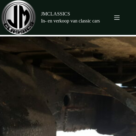
Ga
naar
de
JMCLASSICS
inhoud
In- en verkoop van classic cars