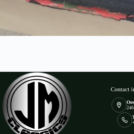
Contact i
Oos
246