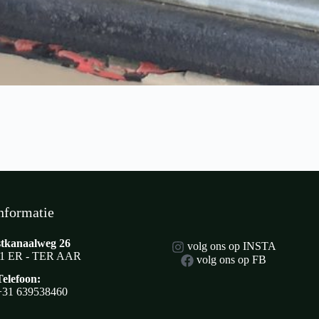
nformatie
tkanaalweg 26
volg ons op INSTA
1 ER - TER AAR
volg ons op FB
Telefoon:
+31 639538460