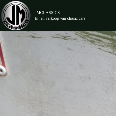
Ga
naar
de
JMCLASSICS
inhoud
In- en verkoop van classic cars