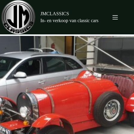
Ga
naar
de
JMCLASSICS
inhoud
In- en verkoop van classic cars