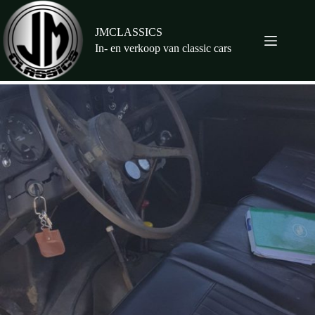
Ga
naar
de
JMCLASSICS
inhoud
In- en verkoop van classic cars