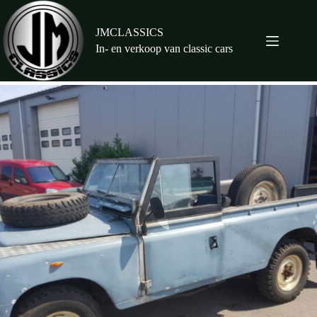
Ga
naar
de
JMCLASSICS
inhoud
In- en verkoop van classic cars