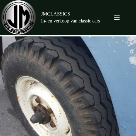
Ga
naar
de
JMCLASSICS
inhoud
In- en verkoop van classic cars