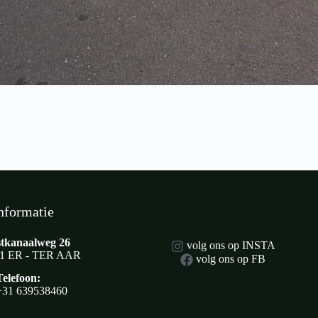
nformatie
tkanaalweg 26
volg ons op INSTA
1 ER - TER AAR
volg ons op FB
Telefoon:
+31 639538460