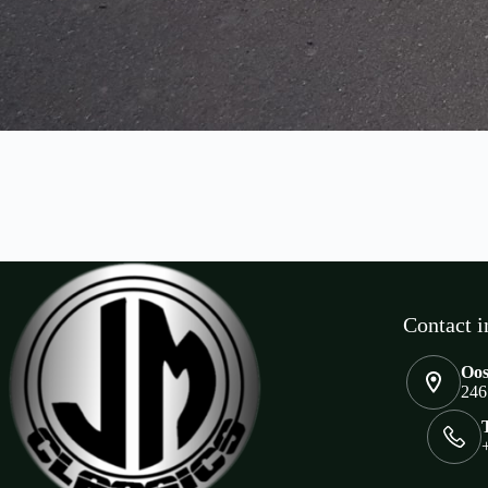
Contact i
Oos
246