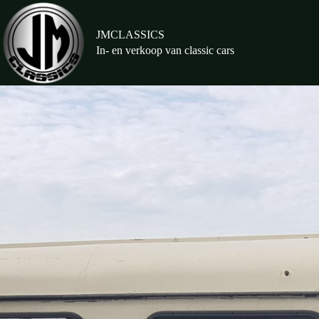
Ga
naar
de
JMCLASSICS
inhoud
In- en verkoop van classic cars