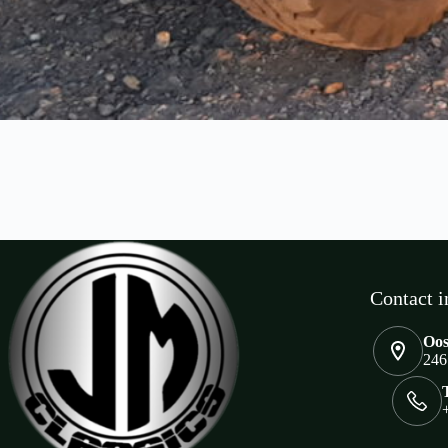
Contact i
Oos
246