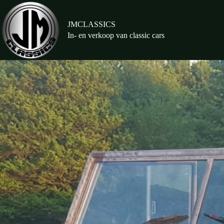
Ga
naar
de
JMCLASSICS
inhoud
In- en verkoop van classic cars