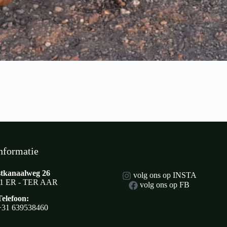
nformatie
tkanaalweg 26
volg ons op INSTA
1 ER - TER AAR
volg ons op FB
Telefoon:
+31 639538460