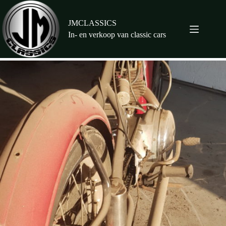
Ga
naar
de
JMCLASSICS
inhoud
In- en verkoop van classic cars