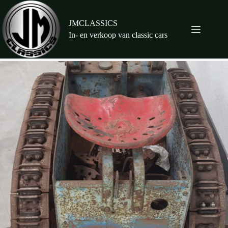
Ga
naar
de
JMCLASSICS
inhoud
In- en verkoop van classic cars