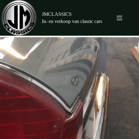
Ga
naar
de
JMCLASSICS
inhoud
In- en verkoop van classic cars