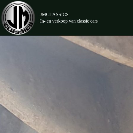
Ga
naar
de
JMCLASSICS
inhoud
In- en verkoop van classic cars