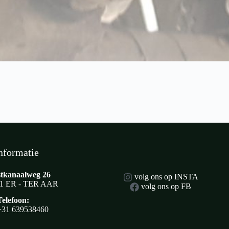
nformatie
tkanaalweg 26
volg ons op INSTA
1 ER - TER AAR
volg ons op FB
Telefoon:
+31 639538460