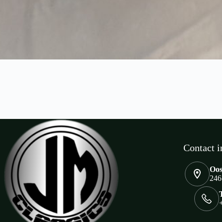
Contact i
Oos
246