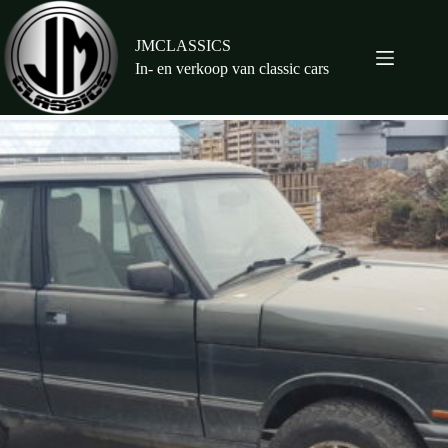
Ga
naar
de
JMCLASSICS
inhoud
In- en verkoop van classic cars