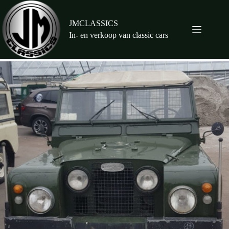
Ga
naar
de
JMCLASSICS
inhoud
In- en verkoop van classic cars