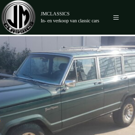
Ga
naar
de
JMCLASSICS
inhoud
In- en verkoop van classic cars