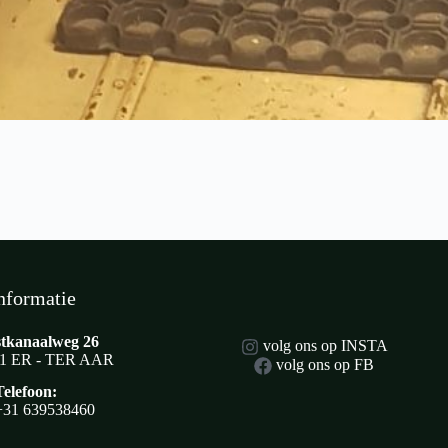
nformatie
tkanaalweg 26
volg ons op INSTA
1 ER - TER AAR
volg ons op FB
Telefoon:
+31 639538460