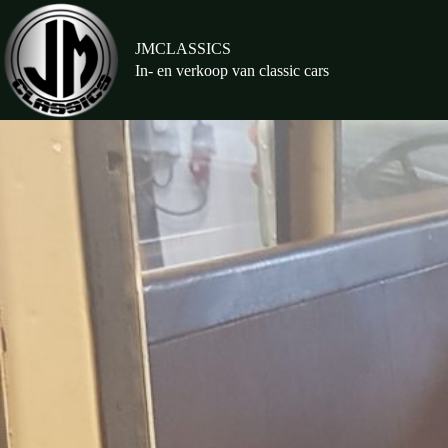
Ga
naar
de
JMCLASSICS
inhoud
In- en verkoop van classic cars