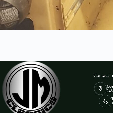
Contact i
Oos
246