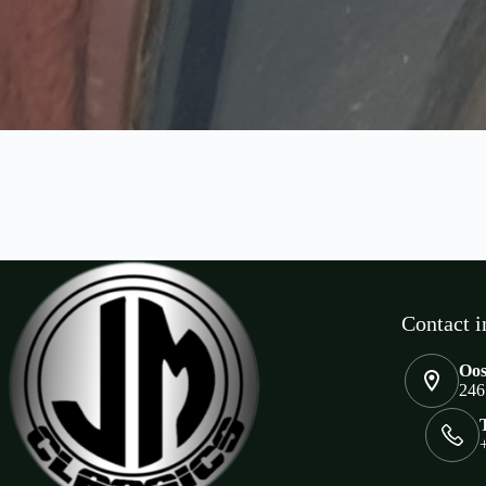
Contact i
Oos
246