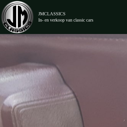
Ga
naar
de
JMCLASSICS
inhoud
In- en verkoop van classic cars