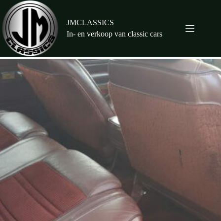
Ga
naar
de
JMCLASSICS
inhoud
In- en verkoop van classic cars