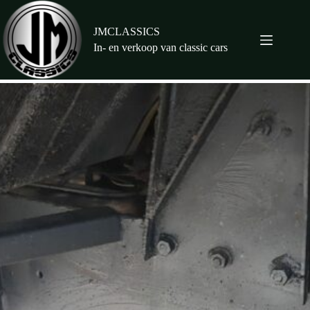
Ga
naar
de
JMCLASSICS
inhoud
In- en verkoop van classic cars